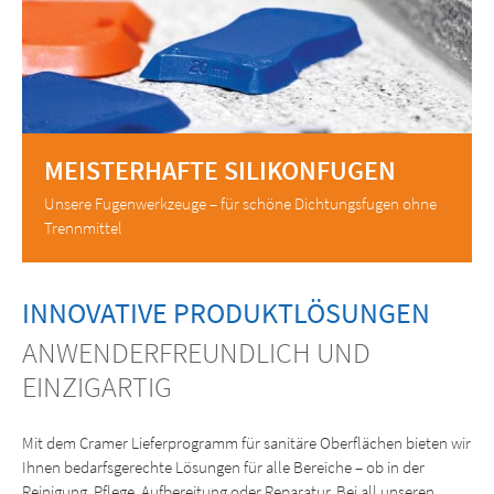
MEISTERHAFTE SILIKONFUGEN
Unsere Fugenwerkzeuge – für schöne Dichtungsfugen ohne
Trennmittel
INNOVATIVE PRODUKTLÖSUNGEN
ANWENDERFREUNDLICH UND
EINZIGARTIG
Mit dem Cramer Lieferprogramm für sanitäre Oberflächen bieten wir
Ihnen bedarfsgerechte Lösungen für alle Bereiche – ob in der
Reinigung, Pflege, Aufbereitung oder Reparatur. Bei all unseren